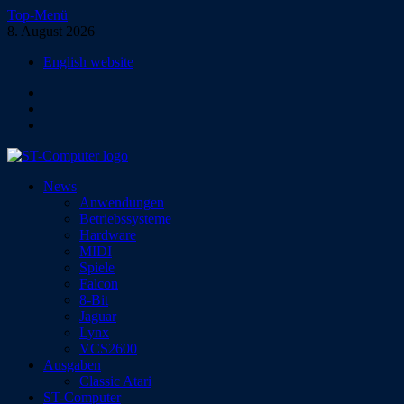
Zum
Top-Menü
Inhalt
8. August 2026
springen
English website
Facebook
Instagram
YouTube
ST-Computer
News
Das Magazin für Atari-Computer und -Konsolen
Anwendungen
Betriebssysteme
Hardware
MIDI
Spiele
Falcon
8-Bit
Jaguar
Lynx
VCS2600
Ausgaben
Classic Atari
ST-Computer