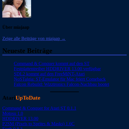
Über miajaap
Zeige alle Beiträge von miajaap →
Neueste Beiträge
Command & Conquer kommt auf den ST
Festplattentreiber HDDRIVER 13.00 verfügbar
SDL2 kommt auf den FreeMiNT-Atari
NoSTalgia: ST-Emulator für Mac feiert Comeback
Falcon Rebuild: Wizztronics Falcon-Nachbau bootet
Atari
UpToDate
Command & Conquer for Atari ST 0.1.1
Motosu 1.0
HDDRIVER 13.00
P2SM (Pixels to Sprites & Masks) 1.6C
Forth 0.8.3