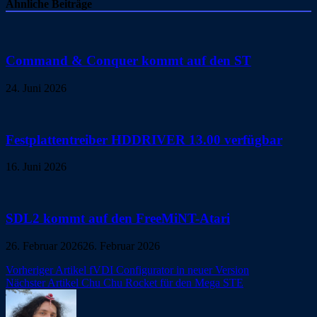
Ähnliche Beiträge
Command & Conquer kommt auf den ST
24. Juni 2026
Festplattentreiber HDDRIVER 13.00 verfügbar
16. Juni 2026
SDL2 kommt auf den FreeMiNT-Atari
26. Februar 2026
26. Februar 2026
Beitragsnavigation
Vorheriger Artikel
fVDI Configurator in neuer Version
Nächster Artikel
Chu Chu Rocket für den Mega STE