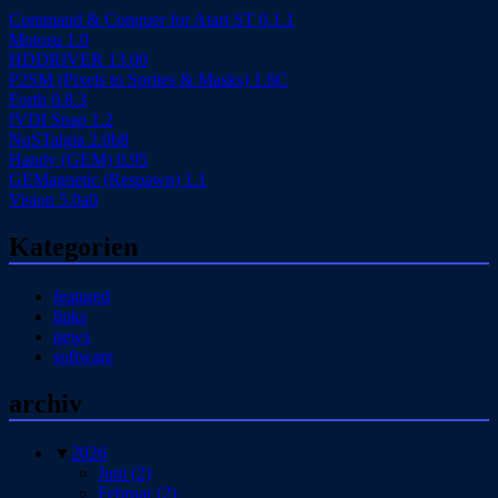
Command & Conquer for Atari ST 0.1.1
Motosu 1.0
HDDRIVER 13.00
P2SM (Pixels to Sprites & Masks) 1.6C
Forth 0.8.3
fVDI Snap 1.2
NoSTalgia 2.0b8
Handy (GEM) 0.95
GEMagnetic (Respawn) 1.1
Vision 5.0a0
Kategorien
featured
links
news
software
archiv
▼
2026
Juni
(2)
Februar
(2)