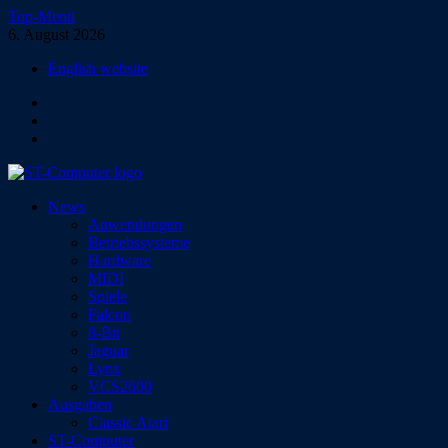
Zum
Top-Menü
Inhalt
6. August 2026
springen
English website
Facebook
Instagram
YouTube
ST-Computer
News
Das Magazin für Atari-Computer und -Konsolen
Anwendungen
Betriebssysteme
Hardware
MIDI
Spiele
Falcon
8-Bit
Jaguar
Lynx
VCS2600
Ausgaben
Classic Atari
ST-Computer