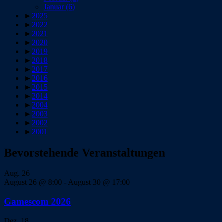
Januar
(6)
►
2025
►
2022
►
2021
►
2020
►
2019
►
2018
►
2017
►
2016
►
2015
►
2014
►
2004
►
2003
►
2002
►
2001
Bevorstehende Veranstaltungen
Aug.
26
August 26 @ 8:00
-
August 30 @ 17:00
Gamescom 2026
Dez.
18