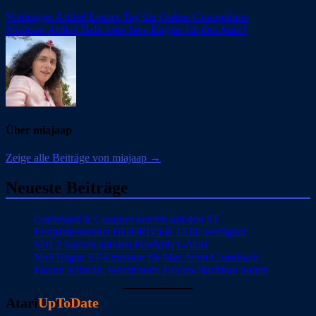
Beitragsnavigation
Vorheriger Artikel
Letzter Tag der Online-Competition
Nächster Artikel
Bald freie Java-Engine für den Atari?
Über miajaap
Zeige alle Beiträge von miajaap →
Neueste Beiträge
Command & Conquer kommt auf den ST
Festplattentreiber HDDRIVER 13.00 verfügbar
SDL2 kommt auf den FreeMiNT-Atari
NoSTalgia: ST-Emulator für Mac feiert Comeback
Falcon Rebuild: Wizztronics Falcon-Nachbau bootet
Atari
UpToDate