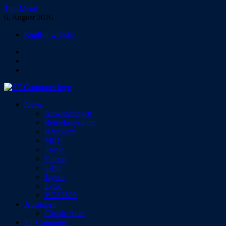
Zum
Top-Menü
Inhalt
6. August 2026
springen
English website
Facebook
Instagram
YouTube
ST-Computer
News
Das Magazin für Atari-Computer und -Konsolen
Anwendungen
Betriebssysteme
Hardware
MIDI
Spiele
Falcon
8-Bit
Jaguar
Lynx
VCS2600
Ausgaben
Classic Atari
ST-Computer