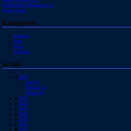
GEMagnetic (Respawn) 1.1
Vision 5.0a0
Kategorien
featured
links
news
software
archiv
▼
2026
Juni
(2)
Februar
(2)
Januar
(6)
►
2025
►
2022
►
2021
►
2020
►
2019
►
2018
►
2017