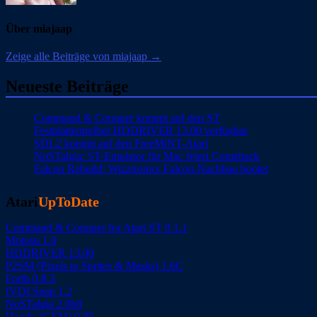
Über miajaap
Zeige alle Beiträge von miajaap →
Neueste Beiträge
Command & Conquer kommt auf den ST
Festplattentreiber HDDRIVER 13.00 verfügbar
SDL2 kommt auf den FreeMiNT-Atari
NoSTalgia: ST-Emulator für Mac feiert Comeback
Falcon Rebuild: Wizztronics Falcon-Nachbau bootet
Atari
UpToDate
Command & Conquer for Atari ST 0.1.1
Motosu 1.0
HDDRIVER 13.00
P2SM (Pixels to Sprites & Masks) 1.6C
Forth 0.8.3
fVDI Snap 1.2
NoSTalgia 2.0b8
Handy (GEM) 0.95