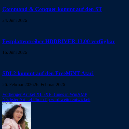
Command & Conquer kommt auf den ST
24. Juni 2026
Festplattentreiber HDDRIVER 13.00 verfügbar
16. Juni 2026
SDL2 kommt auf den FreeMiNT-Atari
26. Februar 2026
26. Februar 2026
Beitragsnavigation
Vorheriger Artikel
XL-/XE-Tunes in WinAMP
Nächster Artikel
PhotoTip wird weiterentwickelt