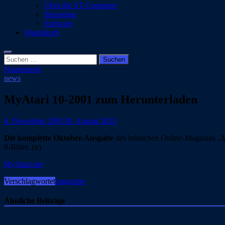
Über die ST-Computer
Siteseeing
Software
Warenkorb
Suchen
nach:
Hauptmenü
news
MyAtari 10-2001 zum Herunterladen
4. November 2001
30. August 2025
Die komplette Oktober-Ausgabe
des britischen Online-Magazins „My
8-Bitter. (tr)
MyAtari.net
Verschlagwortet
magazine
Ähnliche Beiträge