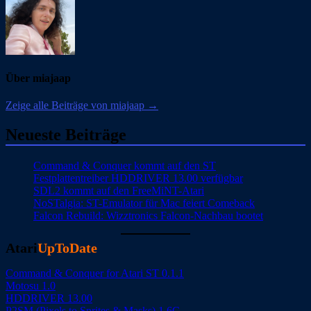
Über miajaap
Zeige alle Beiträge von miajaap →
Neueste Beiträge
Command & Conquer kommt auf den ST
Festplattentreiber HDDRIVER 13.00 verfügbar
SDL2 kommt auf den FreeMiNT-Atari
NoSTalgia: ST-Emulator für Mac feiert Comeback
Falcon Rebuild: Wizztronics Falcon-Nachbau bootet
Atari
UpToDate
Command & Conquer for Atari ST 0.1.1
Motosu 1.0
HDDRIVER 13.00
P2SM (Pixels to Sprites & Masks) 1.6C