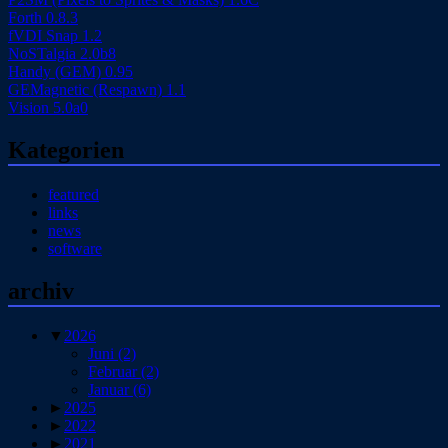
Forth 0.8.3
fVDI Snap 1.2
NoSTalgia 2.0b8
Handy (GEM) 0.95
GEMagnetic (Respawn) 1.1
Vision 5.0a0
Kategorien
featured
links
news
software
archiv
▼
2026
Juni
(2)
Februar
(2)
Januar
(6)
►
2025
►
2022
►
2021