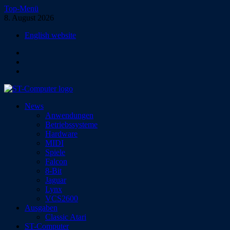
Zum
Top-Menü
Inhalt
8. August 2026
springen
English website
Facebook
Instagram
YouTube
ST-Computer
News
Das Magazin für Atari-Computer und -Konsolen
Anwendungen
Betriebssysteme
Hardware
MIDI
Spiele
Falcon
8-Bit
Jaguar
Lynx
VCS2600
Ausgaben
Classic Atari
ST-Computer