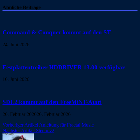
Ähnliche Beiträge
Command & Conquer kommt auf den ST
24. Juni 2026
Festplattentreiber HDDRIVER 13.00 verfügbar
16. Juni 2026
SDL2 kommt auf den FreeMiNT-Atari
26. Februar 2026
26. Februar 2026
Beitragsnavigation
Vorheriger Artikel
Anleitung für Fractal Music
Nächster Artikel
Steem v2