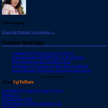
Über miajaap
Zeige alle Beiträge von miajaap →
Neueste Beiträge
Command & Conquer kommt auf den ST
Festplattentreiber HDDRIVER 13.00 verfügbar
SDL2 kommt auf den FreeMiNT-Atari
NoSTalgia: ST-Emulator für Mac feiert Comeback
Falcon Rebuild: Wizztronics Falcon-Nachbau bootet
Atari
UpToDate
Command & Conquer for Atari ST 0.1.1
Motosu 1.0
HDDRIVER 13.00
P2SM (Pixels to Sprites & Masks) 1.6C
Forth 0.8.3