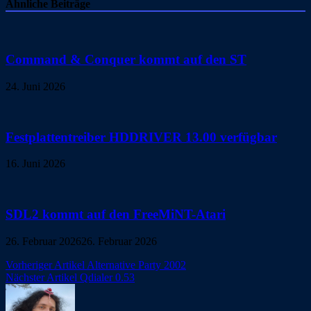
Ähnliche Beiträge
Command & Conquer kommt auf den ST
24. Juni 2026
Festplattentreiber HDDRIVER 13.00 verfügbar
16. Juni 2026
SDL2 kommt auf den FreeMiNT-Atari
26. Februar 2026
26. Februar 2026
Beitragsnavigation
Vorheriger Artikel
Alternative Party 2002
Nächster Artikel
Qdialer 0.53