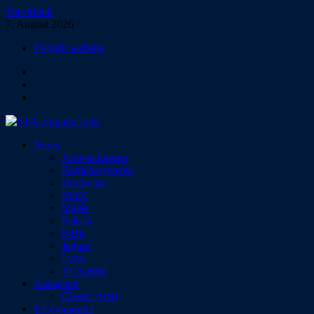
Zum
Top-Menü
Inhalt
7. August 2026
springen
English website
Facebook
Instagram
YouTube
ST-Computer
News
Das Magazin für Atari-Computer und -Konsolen
Anwendungen
Betriebssysteme
Hardware
MIDI
Spiele
Falcon
8-Bit
Jaguar
Lynx
VCS2600
Ausgaben
Classic Atari
ST-Computer