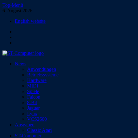
Zum
Top-Menü
Inhalt
6. August 2026
springen
English website
Facebook
Instagram
YouTube
ST-Computer
News
Das Magazin für Atari-Computer und -Konsolen
Anwendungen
Betriebssysteme
Hardware
MIDI
Spiele
Falcon
8-Bit
Jaguar
Lynx
VCS2600
Ausgaben
Classic Atari
ST-Computer