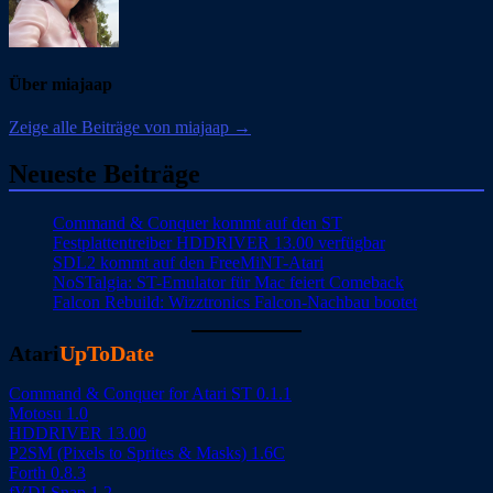
Über miajaap
Zeige alle Beiträge von miajaap →
Neueste Beiträge
Command & Conquer kommt auf den ST
Festplattentreiber HDDRIVER 13.00 verfügbar
SDL2 kommt auf den FreeMiNT-Atari
NoSTalgia: ST-Emulator für Mac feiert Comeback
Falcon Rebuild: Wizztronics Falcon-Nachbau bootet
Atari
UpToDate
Command & Conquer for Atari ST 0.1.1
Motosu 1.0
HDDRIVER 13.00
P2SM (Pixels to Sprites & Masks) 1.6C
Forth 0.8.3
fVDI Snap 1.2