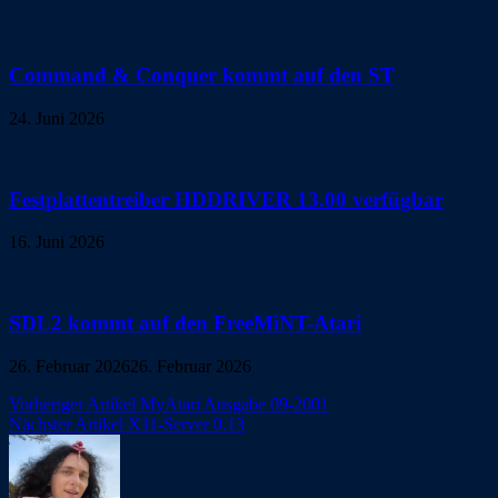
Command & Conquer kommt auf den ST
24. Juni 2026
Festplattentreiber HDDRIVER 13.00 verfügbar
16. Juni 2026
SDL2 kommt auf den FreeMiNT-Atari
26. Februar 2026
26. Februar 2026
Beitragsnavigation
Vorheriger Artikel
MyAtari Ausgabe 09-2001
Nächster Artikel
X11-Server 0.13