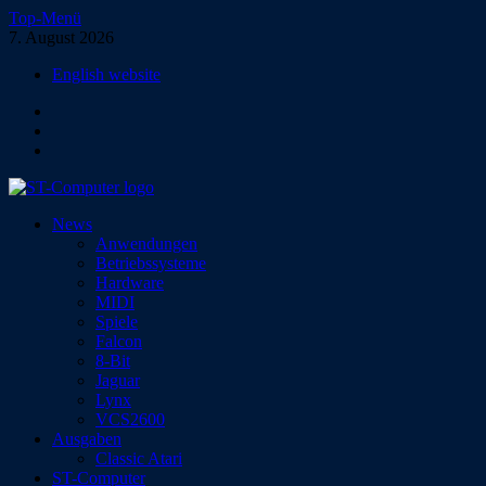
Zum
Top-Menü
Inhalt
7. August 2026
springen
English website
Facebook
Instagram
YouTube
ST-Computer
News
Das Magazin für Atari-Computer und -Konsolen
Anwendungen
Betriebssysteme
Hardware
MIDI
Spiele
Falcon
8-Bit
Jaguar
Lynx
VCS2600
Ausgaben
Classic Atari
ST-Computer