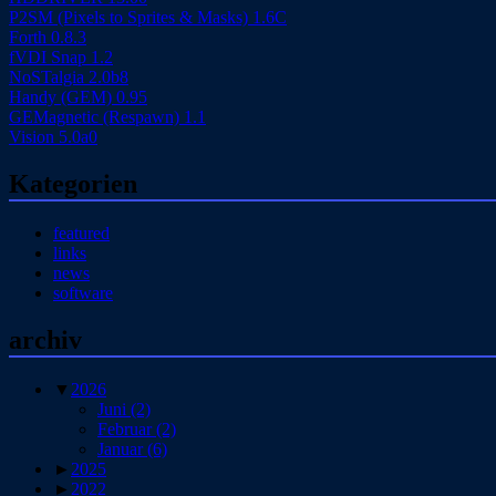
P2SM (Pixels to Sprites & Masks) 1.6C
Forth 0.8.3
fVDI Snap 1.2
NoSTalgia 2.0b8
Handy (GEM) 0.95
GEMagnetic (Respawn) 1.1
Vision 5.0a0
Kategorien
featured
links
news
software
archiv
▼
2026
Juni
(2)
Februar
(2)
Januar
(6)
►
2025
►
2022