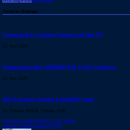
Verschlagwortet
anwendung
Ähnliche Beiträge
Command & Conquer kommt auf den ST
24. Juni 2026
Festplattentreiber HDDRIVER 13.00 verfügbar
16. Juni 2026
SDL2 kommt auf den FreeMiNT-Atari
26. Februar 2026
26. Februar 2026
Beitragsnavigation
Vorheriger Artikel
MagiC 6.2 für Hades
Nächster Artikel
AtarICQ 0.152