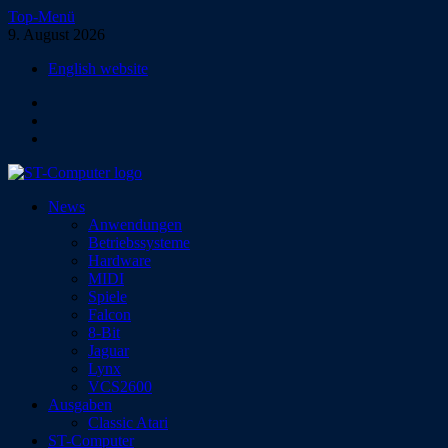
Zum
Top-Menü
Inhalt
9. August 2026
springen
English website
Facebook
Instagram
YouTube
ST-Computer
News
Das Magazin für Atari-Computer und -Konsolen
Anwendungen
Betriebssysteme
Hardware
MIDI
Spiele
Falcon
8-Bit
Jaguar
Lynx
VCS2600
Ausgaben
Classic Atari
ST-Computer