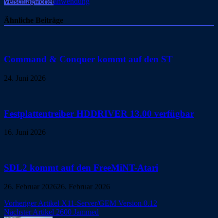
Verschlagwortet
anwendung
Ähnliche Beiträge
Command & Conquer kommt auf den ST
24. Juni 2026
Festplattentreiber HDDRIVER 13.00 verfügbar
16. Juni 2026
SDL2 kommt auf den FreeMiNT-Atari
26. Februar 2026
26. Februar 2026
Beitragsnavigation
Vorheriger Artikel
X11-Server/GEM Version 0.12
Nächster Artikel
2600 Jammed