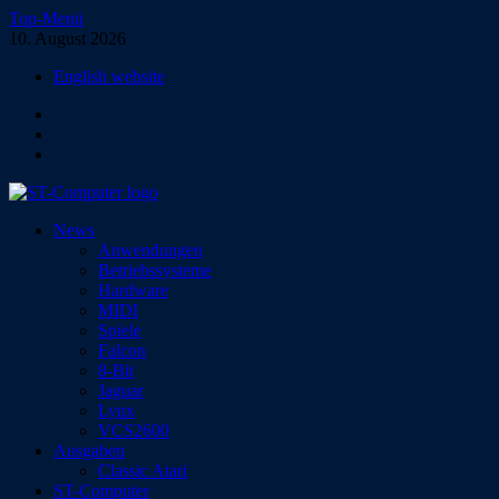
Zum
Top-Menü
Inhalt
10. August 2026
springen
English website
Facebook
Instagram
YouTube
ST-Computer
News
Das Magazin für Atari-Computer und -Konsolen
Anwendungen
Betriebssysteme
Hardware
MIDI
Spiele
Falcon
8-Bit
Jaguar
Lynx
VCS2600
Ausgaben
Classic Atari
ST-Computer