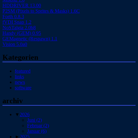
HDDRIVER 13.00
P2SM (Pixels to Sprites & Masks) 1.6C
Forth 0.8.3
fVDI Snap 1.2
NoSTalgia 2.0b8
Handy (GEM) 0.95
GEMagnetic (Respawn) 1.1
Vision 5.0a0
Kategorien
featured
links
news
software
archiv
▼
2026
Juni
(2)
Februar
(2)
Januar
(6)
►
2025