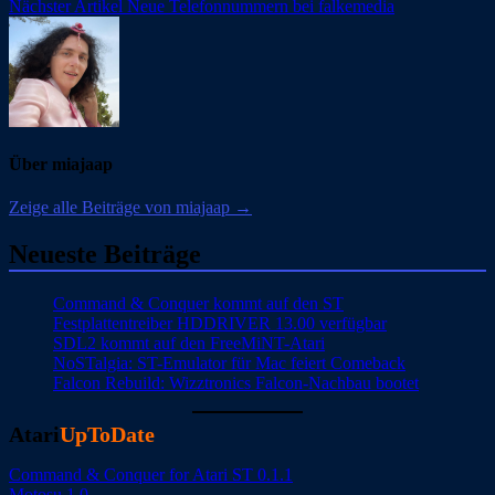
Nächster Artikel
Neue Telefonnummern bei falkemedia
Über miajaap
Zeige alle Beiträge von miajaap →
Neueste Beiträge
Command & Conquer kommt auf den ST
Festplattentreiber HDDRIVER 13.00 verfügbar
SDL2 kommt auf den FreeMiNT-Atari
NoSTalgia: ST-Emulator für Mac feiert Comeback
Falcon Rebuild: Wizztronics Falcon-Nachbau bootet
Atari
UpToDate
Command & Conquer for Atari ST 0.1.1
Motosu 1.0