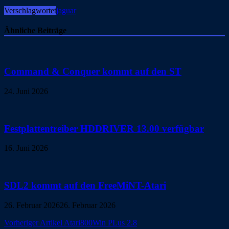
Verschlagwortet
jaguar
Ähnliche Beiträge
Command & Conquer kommt auf den ST
24. Juni 2026
Festplattentreiber HDDRIVER 13.00 verfügbar
16. Juni 2026
SDL2 kommt auf den FreeMiNT-Atari
26. Februar 2026
26. Februar 2026
Beitragsnavigation
Vorheriger Artikel
Atari800Win PLus 2.8