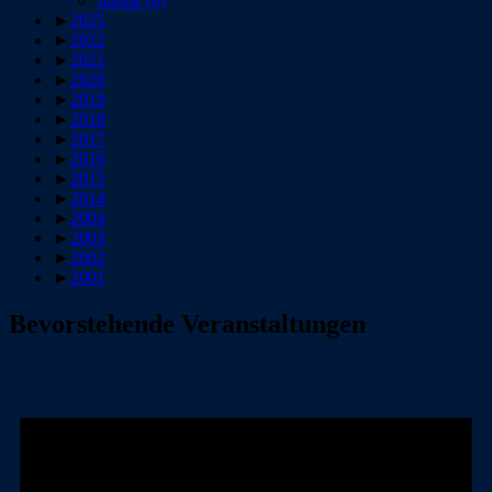
Januar
(6)
►
2025
►
2022
►
2021
►
2020
►
2019
►
2018
►
2017
►
2016
►
2015
►
2014
►
2004
►
2003
►
2002
►
2001
Bevorstehende Veranstaltungen