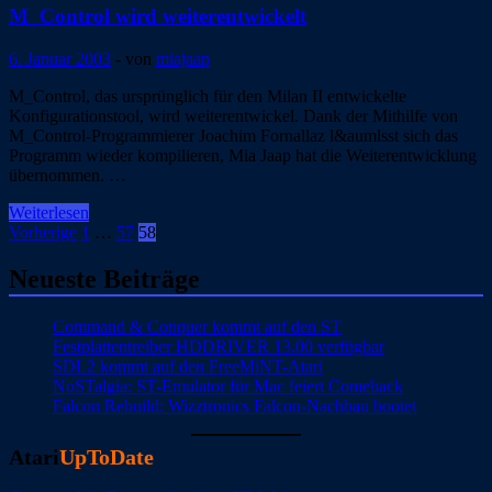
st-
M_Control wird weiterentwickelt
computer.net
6. Januar 2003
-
von
miajaap
M_Control, das ursprünglich für den Milan II entwickelte
Konfigurationstool, wird weiterentwickel. Dank der Mithilfe von
M_Control-Programmierer Joachim Fornallaz l&aumlsst sich das
Programm wieder kompilieren, Mia Jaap hat die Weiterentwicklung
übernommen. …
M_Control
Weiterlesen
wird
Seitennummerierung
Vorherige
1
…
57
58
weiterentwickelt
der
Neueste Beiträge
Beiträge
Command & Conquer kommt auf den ST
Festplattentreiber HDDRIVER 13.00 verfügbar
SDL2 kommt auf den FreeMiNT-Atari
NoSTalgia: ST-Emulator für Mac feiert Comeback
Falcon Rebuild: Wizztronics Falcon-Nachbau bootet
Atari
UpToDate