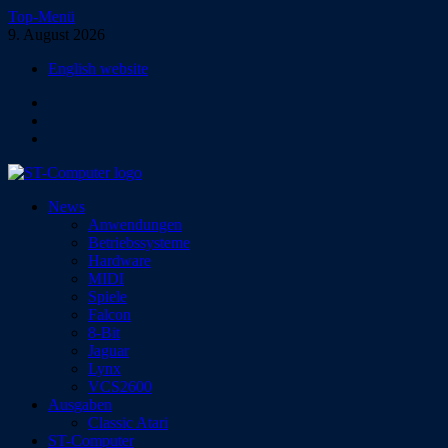
Zum
Top-Menü
Inhalt
9. August 2026
springen
English website
Facebook
Instagram
YouTube
ST-Computer
News
Das Magazin für Atari-Computer und -Konsolen
Anwendungen
Betriebssysteme
Hardware
MIDI
Spiele
Falcon
8-Bit
Jaguar
Lynx
VCS2600
Ausgaben
Classic Atari
ST-Computer