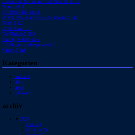
Command & Conquer for Atari ST 0.1.1
Motosu 1.0
HDDRIVER 13.00
P2SM (Pixels to Sprites & Masks) 1.6C
Forth 0.8.3
fVDI Snap 1.2
NoSTalgia 2.0b8
Handy (GEM) 0.95
GEMagnetic (Respawn) 1.1
Vision 5.0a0
Kategorien
featured
links
news
software
archiv
▼
2026
Juni
(2)
Februar
(2)